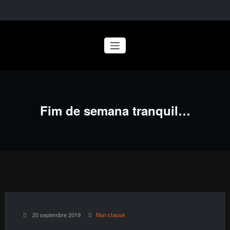
Aller
au
contenu
Fim de semana tranquil…
20 septembre 2019
Non classé